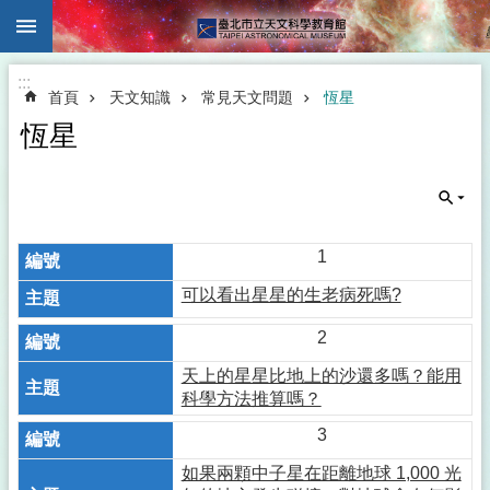
:::
跳到主要內容區塊
:::
首頁
天文知識
常見天文問題
恆星
恆星
1
可以看出星星的生老病死嗎?
2
天上的星星比地上的沙還多嗎？能用
科學方法推算嗎？
3
如果兩顆中子星在距離地球 1,000 光