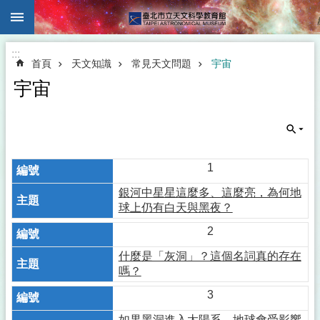
:::
跳到主要內容區塊
:::
首頁
天文知識
常見天文問題
宇宙
宇宙
1
銀河中星星這麼多、這麼亮，為何地
球上仍有白天與黑夜？
2
什麼是「灰洞」？這個名詞真的存在
嗎？
3
如果黑洞進入太陽系，地球會受影響