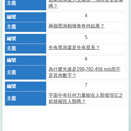
嗎？
4
兩個黑洞相撞會有何結果？
5
先有黑洞還是先有星系？
6
為什麼光速是299,792,458 m/s而不
是其他數字？
7
宇宙中有任何力量能在人類發現它之
前就摧毀人類嗎？