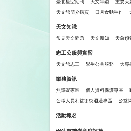
臺北星空期刊
天文年鑑
重要天
天文館簡介摺頁
日月食動手作
天文知識
常見天文問題
天文新知
天象預
志工公服與實習
天文館志工
學生公共服務
大專
業務資訊
無障礙專區
個人資料保護專區
公職人員利益衝突迴避專區
公益
活動報名