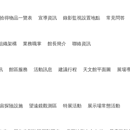
拾得物品一覽表
宣導資訊
錄影監視設置地點
常見問答
組織架構
業務職掌
館長簡介
聯絡資訊
訊
館區服務
活動訊息
建議行程
天文館平面圖
展場
宙探險設施
望遠鏡觀測區
特展活動
展示場常態活動