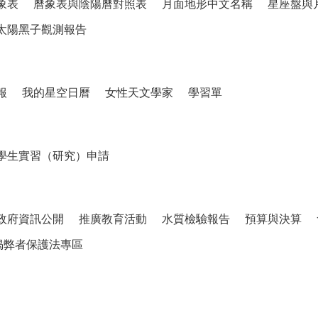
象表
曆象表與陰陽曆對照表
月面地形中文名稱
星座盤與
太陽黑子觀測報告
報
我的星空日曆
女性天文學家
學習單
學生實習（研究）申請
政府資訊公開
推廣教育活動
水質檢驗報告
預算與決算
揭弊者保護法專區