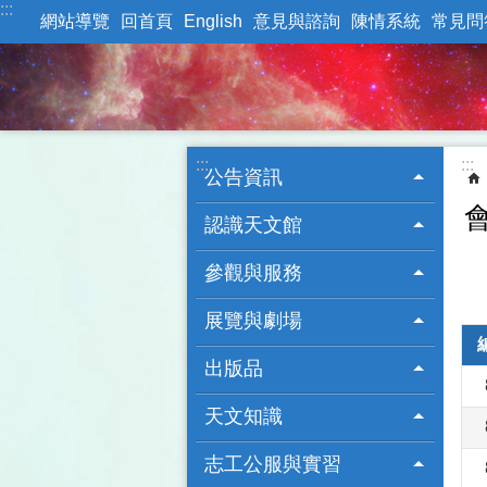
:::
跳到主要內容區塊
網站導覽
回首頁
English
意見與諮詢
陳情系統
常見問
:::
:::
公告資訊
認識天文館
參觀與服務
展覽與劇場
出版品
天文知識
志工公服與實習