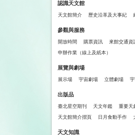
認識天文館
天文館簡介
歷史沿革及大事紀
參觀與服務
開放時間
購票資訊
來館交通資
申辦作業（線上及紙本）
展覽與劇場
展示場
宇宙劇場
立體劇場
宇
出版品
臺北星空期刊
天文年鑑
重要天
天文館簡介摺頁
日月食動手作
天文知識