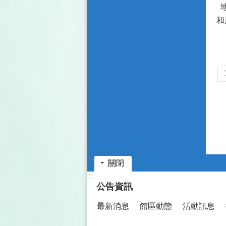
地
和
物
關閉
:::
公告資訊
最新消息
館區動態
活動訊息