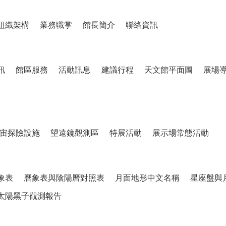
組織架構
業務職掌
館長簡介
聯絡資訊
訊
館區服務
活動訊息
建議行程
天文館平面圖
展場
宙探險設施
望遠鏡觀測區
特展活動
展示場常態活動
象表
曆象表與陰陽曆對照表
月面地形中文名稱
星座盤與
太陽黑子觀測報告