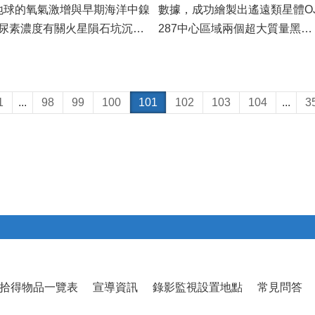
數據，成功繪製出遙遠類星體O
球的氧氣激增與早期海洋中鎳
287中心區域兩個超大質量黑洞
尿素濃度有關火星隕石坑沉積
之電波影像，其中一...
揭示了冰...
1
...
98
99
100
101
102
103
104
...
3
拾得物品一覽表
宣導資訊
錄影監視設置地點
常見問答