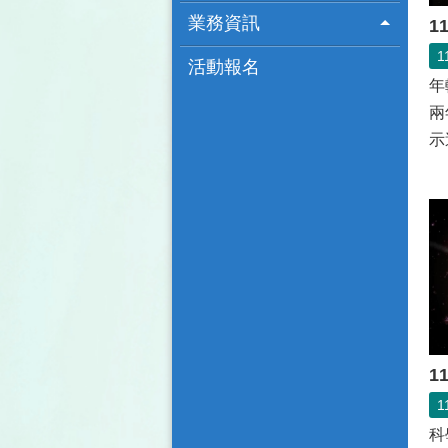
業務資訊
1
1
活動報名
年
兩
示
質
1
1
科