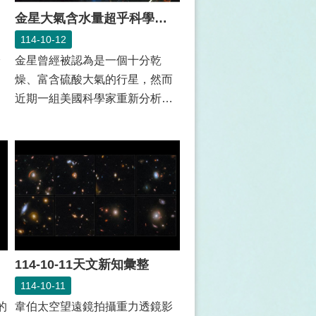
金星大氣含水量超乎科學家預期
114-10-12
論
金星曾經被認為是一個十分乾
燥、富含硫酸大氣的行星，然而
解
近期一組美國科學家重新分析過
去的探測資料後發現，金星大氣
不只是硫酸...
114-10-11天文新知彙整
114-10-11
的
韋伯太空望遠鏡拍攝重力透鏡影