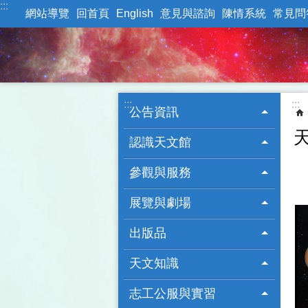
:::
跳到主要內容區塊
網站導覽
回首頁
English
意見與諮詢
陳情系統
常見問
:::
:::
公告資訊
認識天文館
參觀與服務
展覽與劇場
出版品
天文知識
志工公服與實習