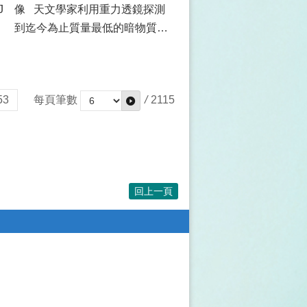
J
像 天文學家利用重力透鏡探測
到迄今為止質量最低的暗物質發
現雙星是製作...
53
每頁筆數
/
2115
回上一頁