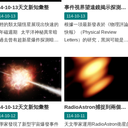
14-10-13天文新知彙整
事件視界望遠鏡揭示探測暗物質的全新方法
14-10-13
114-10-13
輕的類太陽恆星展現出快速的
根據一項最新發表於《物理評
年磁週期 太平洋神秘異常暗
快報》（Physical Review
過去曾有超新星爆炸探測暗物
Letters）的研究，黑洞可能是
新方法天文...
開暗物質之謎的關...
RadioAstron捕捉到兩個超大質量黑洞互繞的影像
14-10-12天文新知彙整
114-10-11
14-10-12
天文學家運用RadioAstron衛星
學家發現了新型宇宙爆發事件